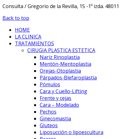
Consulta / Gregorio de la Revilla, 15 -1º izda. 48011
Back to top
HOME
LA CLINICA
TRATAMIENTOS
CIRUGIA PLASTICA ESTETICA
Nariz Rinoplastia
Mentón-Mentoplastia
Orejas-Otoplastia
Párpados-Blefaroplastia
Pómulos
Cara y Cuello-Lifting
Frente y cejas
Cara – Modelado
Pechos
Ginecomastia
Gluteos
Liposucción o lipoescultura
Brazos