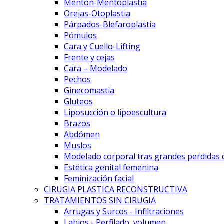
Mentón-Mentoplastia
Orejas-Otoplastia
Párpados-Blefaroplastia
Pómulos
Cara y Cuello-Lifting
Frente y cejas
Cara – Modelado
Pechos
Ginecomastia
Gluteos
Liposucción o lipoescultura
Brazos
Abdómen
Muslos
Modelado corporal tras grandes perdidas 
Estética genital femenina
Feminización facial
CIRUGIA PLASTICA RECONSTRUCTIVA
TRATAMIENTOS SIN CIRUGIA
Arrugas y Surcos - Infiltraciones
Labios - Perfilado, volumen...