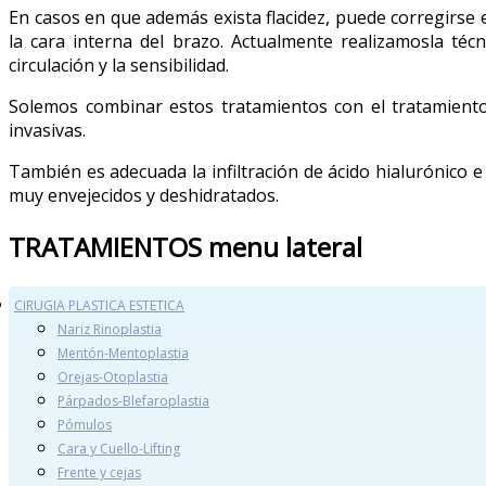
En casos en que además exista flacidez, puede corregirse e
la cara interna del brazo. Actualmente realizamosla téc
circulación y la sensibilidad.
Solemos combinar estos tratamientos con el tratamient
invasivas.
También es adecuada la infiltración de ácido hialurónico e
muy envejecidos y deshidratados.
TRATAMIENTOS
menu lateral
CIRUGIA PLASTICA ESTETICA
Nariz Rinoplastia
Mentón-Mentoplastia
Orejas-Otoplastia
Párpados-Blefaroplastia
Pómulos
Cara y Cuello-Lifting
Frente y cejas