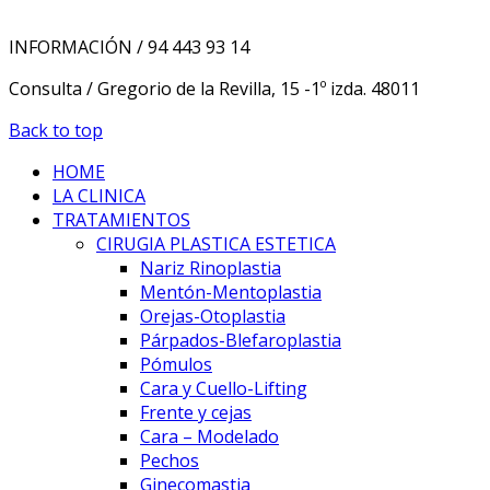
INFORMACIÓN / 94 443 93 14
Consulta / Gregorio de la Revilla, 15 -1º izda. 48011
Back to top
HOME
LA CLINICA
TRATAMIENTOS
CIRUGIA PLASTICA ESTETICA
Nariz Rinoplastia
Mentón-Mentoplastia
Orejas-Otoplastia
Párpados-Blefaroplastia
Pómulos
Cara y Cuello-Lifting
Frente y cejas
Cara – Modelado
Pechos
Ginecomastia